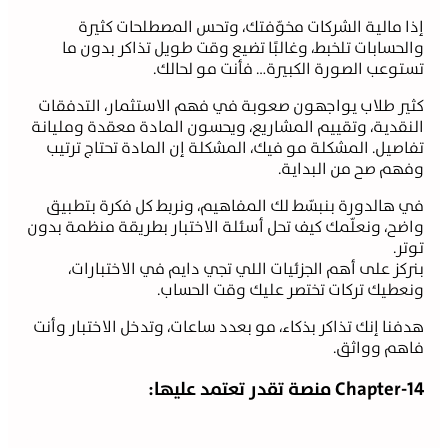
ذا مالية الشركات مخوّفتك، وتحس المصطلحات كثيرة
الحسابات تلخبط، وغالبًا تضيع وقت طويل تذاكر بدون ما
ستوعب الصورة الكبيرة… فأنت مو لحالك.
ثير طلاب يواجهون صعوبة في فهم الاستثمار، التدفقات
لنقدية، وتقييم المشاريع، ويحسون المادة معقدة ومليانة
فاصيل. المشكلة مو فيك، المشكلة إن المادة تحتاج ترتيب
فهم صح من البداية.
ي هالدورة بنبسّط لك المفاهيم، ونربط كل فكرة بتطبيق
اضح، ونعلّمك كيف تحل أسئلة الاختبار بطريقة منظمة بدون
وتر.
نركز على أهم الجزئيات اللي تجي دايم في الاختبارات،
نعطيك تركات تختصر عليك وقت الحساب.
دفنا إنك تذاكر بذكاء، مو بعدد ساعات، وتدخل الاختبار وأنت
اهم وواثق.
Chapter-1 منصة تقدر تعتمد عليها: