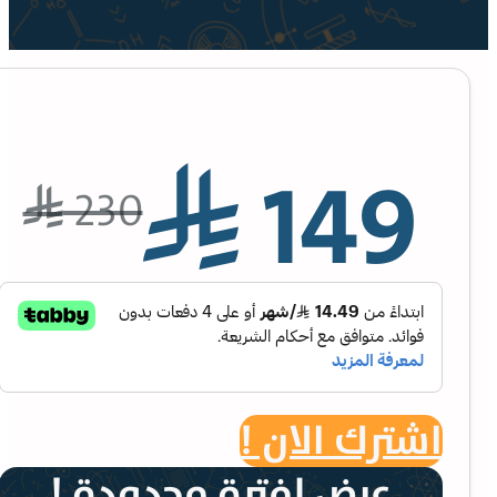
149
⃁
230
⃁
اشترك الان !
عرض لفترة محدودة !