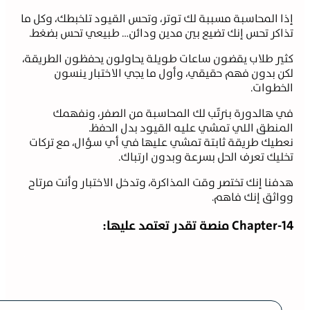
المحاسبة مسببة لك توتر، وتحس القيود تلخبطك، وكل ما
ر تحس إنك تضيع بين مدين ودائن… طبيعي تحس بضغط.
 طلاب يقضون ساعات طويلة يحاولون يحفظون الطريقة،
بدون فهم حقيقي، وأول ما يجي الاختبار ينسون
وات.
الدورة بنرتّب لك المحاسبة من الصفر، ونفهمك
طق اللي تمشي عليه القيود بدل الحفظ.
ك طريقة ثابتة تمشي عليها في أي سؤال، مع تركات
ك تعرف الحل بسرعة وبدون ارتباك.
ا إنك تختصر وقت المذاكرة، وتدخل الاختبار وأنت مرتاح
ق إنك فاهم.
 منصة تقدر تعتمد عليها: