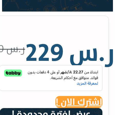
.س
229
ر.س
280
اشترك الان !
عرض لفترة محدودة !