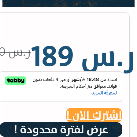
.س
189
ر.س
230
اشترك الان !
عرض لفترة محدودة !