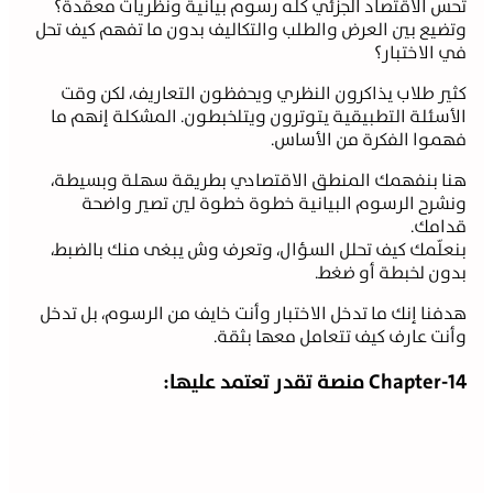
 الاقتصاد الجزئي كله رسوم بيانية ونظريات معقدة؟
يع بين العرض والطلب والتكاليف بدون ما تفهم كيف تحل
الاختبار؟
ر طلاب يذاكرون النظري ويحفظون التعاريف، لكن وقت
سئلة التطبيقية يتوترون ويتلخبطون. المشكلة إنهم ما
وا الفكرة من الأساس.
 بنفهمك المنطق الاقتصادي بطريقة سهلة وبسيطة،
رح الرسوم البيانية خطوة خطوة لين تصير واضحة
مك.
لّمك كيف تحلل السؤال، وتعرف وش يبغى منك بالضبط،
ن لخبطة أو ضغط.
نا إنك ما تدخل الاختبار وأنت خايف من الرسوم، بل تدخل
ت عارف كيف تتعامل معها بثقة.
Ch منصة تقدر تعتمد عليها: