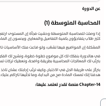
عن الدورة
المحاسبة المتوسطة (1)
إذا وصلت للمحاسبة المتوسطة وحسّيت فجأة إن المستوى ارتفع
كثير طلاب يتفاجؤون بكمية التفاصيل والمعايير، ويحسون إن الم
المشكلة إن المواضيع فيها تشعّب، ولو ضاعت منك الأساسيات تت
في هالدورة بنفكك لك كل موضوع خطوة خطوة، ونشرح لك الفكرة
بنرتّب لك المعالجات المحاسبية بطريقة واضحة، ونعطيك تركات تسا
بنركّز على طريقة الحل في الاختبار، وكيف ترتّب إجابتك عشان تاخذ 
هدفنا إنك تمسك المادة صح من البداية، وما تخلّيها تتراكم عليك.
Chapter-14 منصة تقدر تعتمد عليها: