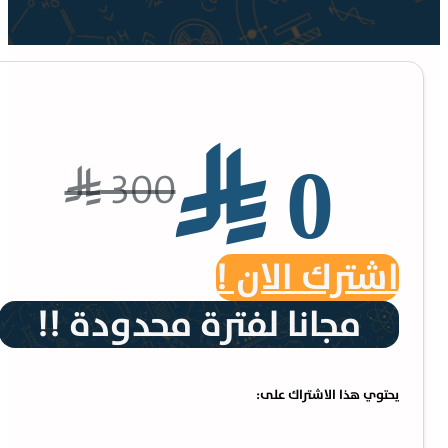
⃁ 0
300
⃁
اشترك الان !
مجانا لفترة محدودة !!
يحتوي هذا الاشتراك على: