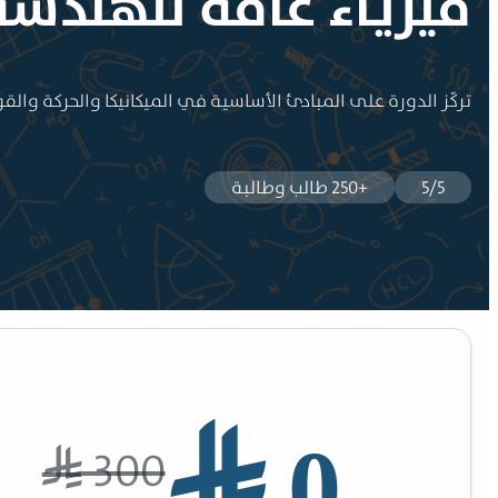
فيزيـاء عامة للهندسة (
تركّز الدورة على المبادئ الأساسية في الميكانيكا والحركة والق
5/5
+250 طالب وطالبة
⃁ 0
300
⃁