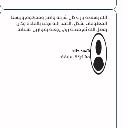
رب كان شرحه واضح ومفهوم ويبسط
، الحمد الله نجحت بالماده وكان
ضله ربي يجعله بموازين حسناته
لد
 سابقة