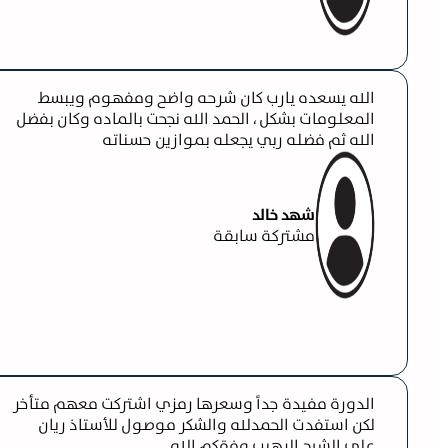
الله يسعده يارب كان شرحه واضح ومفهوم ويبسط
المعلومات بشكل ، الحمد الله نجحت بالماده وكان بفضل
الله ثم فضله ربي يجعله بموازين حسناته
شهد خالد
مشتركة سابقة
الدورة مفيدة جداً وسعرها رمزي اشتركت معهم متأخر
لكن استفدت الحمدلله والشكر موصول للأستاذ ريان
على الشرح الرهيب وفقكم الله