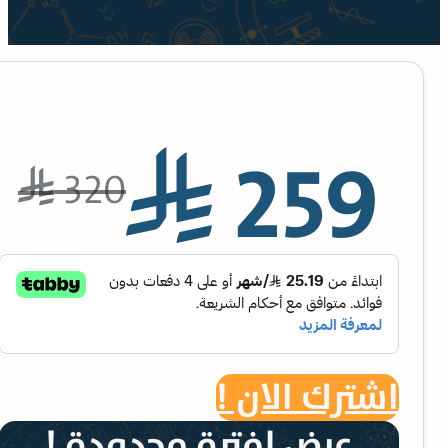
259
⃁
320
⃁
اشترك الان !
عرض لفترة محدودة !