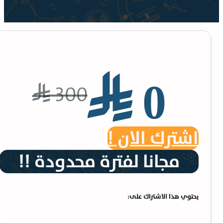
⃁ 0
300
⃁
اشترك الان !
مجانا لفترة محدودة !!
يحتوي هذا الاشتراك على: