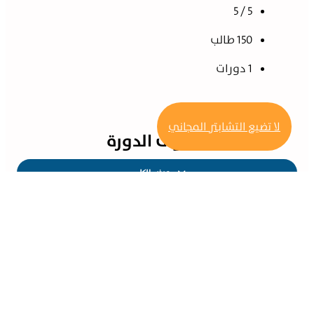
5 / 5
150 طالب
1 دورات
لا تضيع التشابتر المجاني
محتوى الدورة
عرض الكل
الدروس
لباب الأول: تقنية المعلومات والاتصالات
(1)الحواسيب والمعدات
درس مجاني !
عرض الكل
(1)الحواسيب
والمعدات