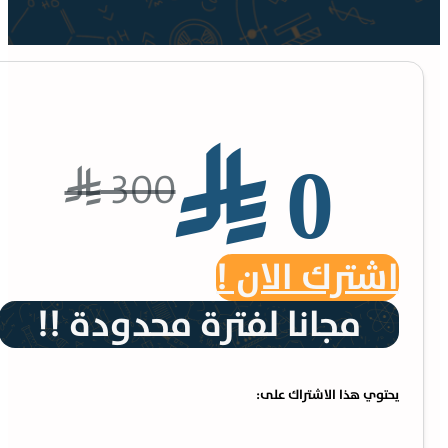
⃁ 0
300
⃁
اشترك الان !
مجانا لفترة محدودة !!
يحتوي هذا الاشتراك على: