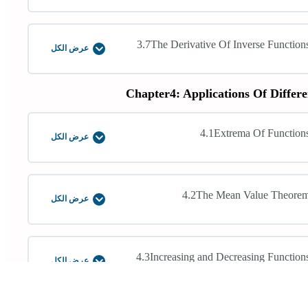
Order
Derivatives
3.7The Derivative Of Inverse Function
عرض الكل
3.7The
Derivative
Of
Inverse
Chapter4: Applications Of Differe
Functions
4.1Extrema Of Function
عرض الكل
4.1Extrema
Of
Functions
4.2The Mean Value Theore
عرض الكل
4.2The
Mean
Value
Theorem
4.3Increasing and Decreasing Function
عرض الكل
4.3Increasing
and
Decreasing
Functions