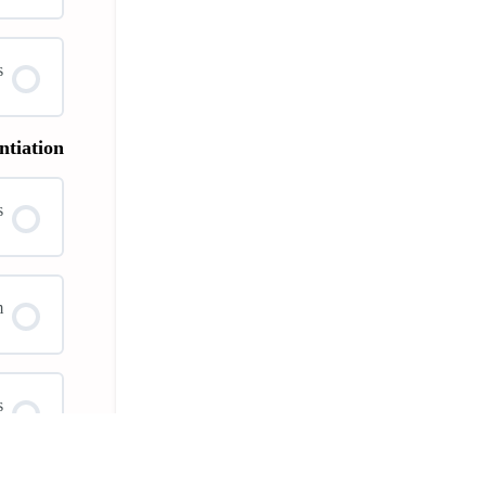
s
ntiation
s
m
s