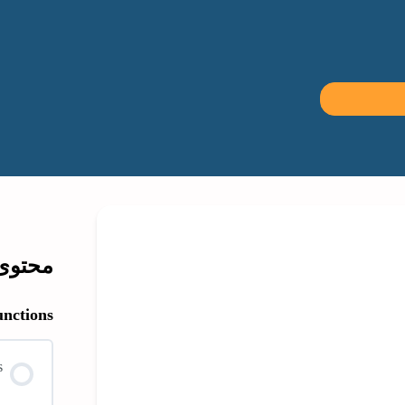
محتوى 
unctions
s