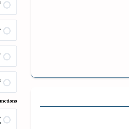
t
s
y
s
unctions
e
m