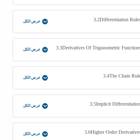
and
Tangent
Line
Problem
3.2Differentiation Rule
عرض الكل
3.2Differentiation
Rules
3.3Derivatives Of Trigonometric Function
عرض الكل
3.3Derivatives
Of
Trigonometric
Functions
3.4The Chain Rul
عرض الكل
3.4The
Chain
Rule
3.5Implicit Differentiatio
عرض الكل
3.5Implicit
Differentiation
3.6Higher Order Derivative
عرض الكل
3.6Higher