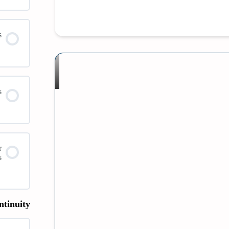
s
s
r
s
ntinuity