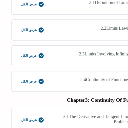
2.1Definition of Limi
عرض الكل
2.1Definition
of
Limit
2.2Limits Law
عرض الكل
2.2Limits
Laws
2.3Limits Involving Infinit
عرض الكل
2.3Limits
Involving
Infinity
2.4Continuity of Function
عرض الكل
2.4Continuity
of
Functions
Chapter3: Continuity Of F
3.1The Derivative and Tangent Lin
عرض الكل
Proble
3.1The
Derivative