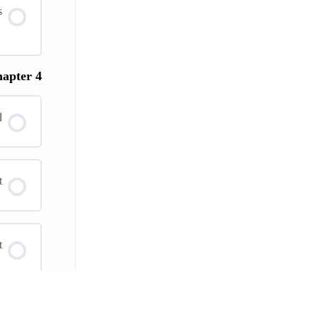
s
apter 4
ا
t
t
t