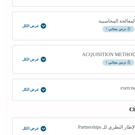
لاندماجات
الاعمال
لمعالجة المحاسبية
عرض الكل
المعالجة
درس مجاني !
المحاسبية
ACQUISITION METHO
عرض الكل
ACQUISITION
درس مجاني !
METHOD
exercis
عرض الكل
exercise
Ch
لإطار النظري للـ Partnerships
عرض الكل
الإطار
النظري