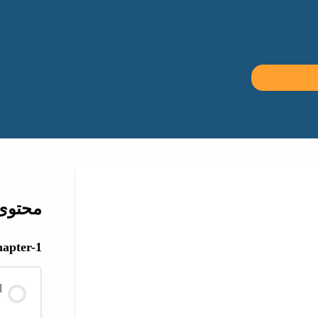
محتوى 
apter-1
ا