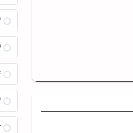
t
g
r
t
e