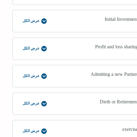
للـ
Partnerships
Initial Investmen
عرض الكل
Initial
Investment
Profit and loss sharin
عرض الكل
Profit
and
loss
sharing
Admitting a new Partne
عرض الكل
Admitting
a
new
Partner
Dieth or Retiremen
عرض الكل
Dieth
or
Retirement
exercis
عرض الكل
exercise