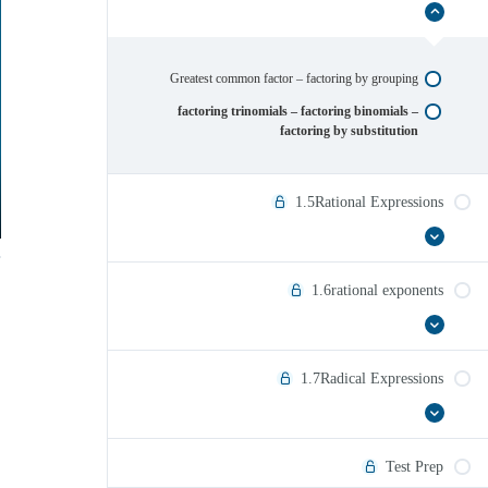
إخفاء
1.4Factoring
polynomials
Greatest common factor – factoring by grouping
factoring trinomials – factoring binomials –
factoring by substitution
1.5Rational Expressions
عرض
1.5Rational
الكل
Expressions
1.6rational exponents
عرض
1.6rational
الكل
exponents
1.7Radical Expressions
عرض
1.7Radical
الكل
Expressions
Test Prep