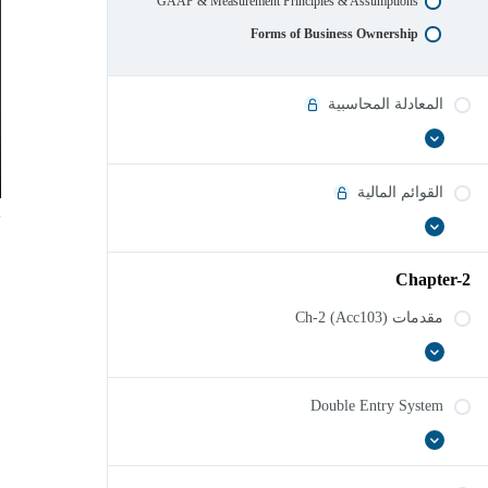
GAAP & Measurement Principles & Assumptions
Forms of Business Ownership
المعادلة المحاسبية
عرض
المعادلة
الكل
المحاسبية
القوائم المالية
القوائم
عرض
الكل
المالية
Chapter-2
مقدمات Ch-2 (Acc103)
عرض
مقدمات
Ch-
الكل
2
Double Entry System
(Acc103)
عرض
Double
الكل
Entry
System