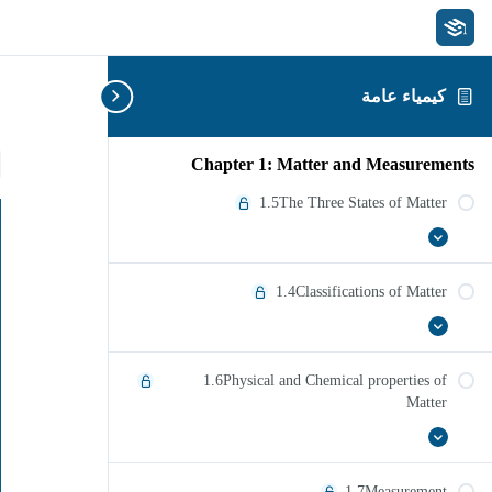
كيمياء عامة
ح
Chapter 1: Matter and Measurements
1.5The Three States of Matter
عرض
1.5The
الكل
Three
States
1.4Classifications of Matter
of
Matter
عرض
1.4Classifications
of
الكل
Matter
1.6Physical and Chemical properties of
Matter
عرض
1.6Physical
and
الكل
Chemical
1.7Measurement