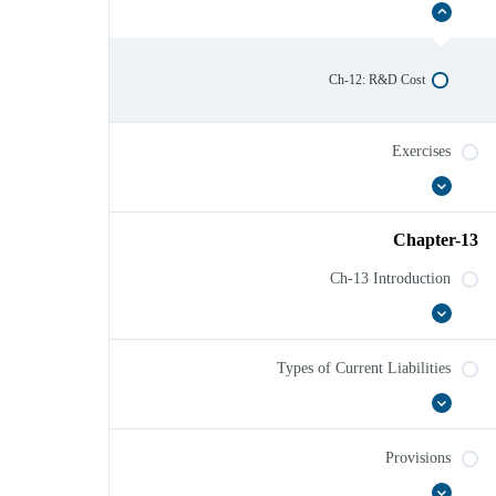
R&D
إخفاء
Ch-12: R&D Cost
Exercises
عرض
Exercises
الكل
Chapter-13
Ch-13 Introduction
Ch-
عرض
13
الكل
Introduction
Types of Current Liabilities
Types
عرض
of
الكل
Current
Provisions
Liabilities