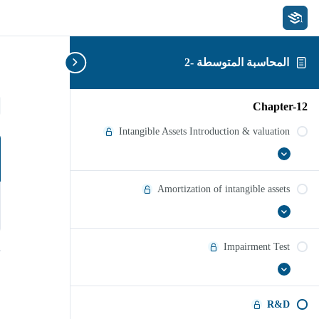
المحاسبة المتوسطة -2
D
Chapter-12
Intangible Assets Introduction & valuation
عرض
Intangible
الكل
Assets
Introduction
Amortization of intangible assets
&
valuation
عرض
Amortization
of
الكل
intangible
Impairment Test
assets
عرض
Impairment
Test
الكل
R&D