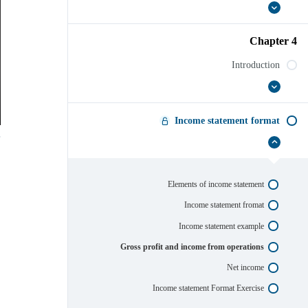
عرض
Exercise
الكل
Chapter 4
Introduction
عرض
Introduction
الكل
Income statement format
إخفاء
Income
statement
format
Elements of income statement
Income statement fromat
Income statement example
Gross profit and income from operations
Net income
Income statement Format Exercise