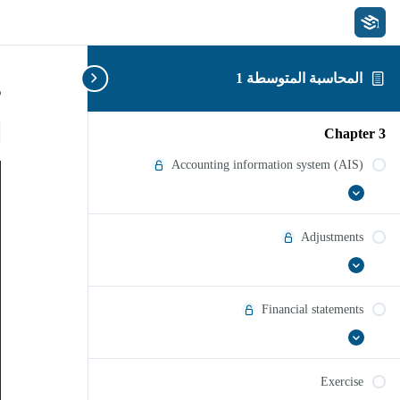
المحاسبة المتوسطة 1
s
Chapter 3
Accounting information system (AIS)
عرض
Accounting
الكل
information
system
Adjustments
(AIS)
عرض
Adjustments
الكل
Financial statements
عرض
Financial
الكل
statements
Exercise