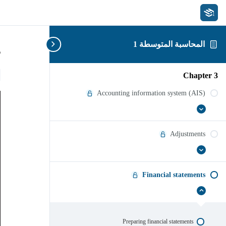
المحاسبة المتوسطة 1
s
Chapter 3
Accounting information system (AIS)
عرض
Accounting
الكل
information
system
Adjustments
(AIS)
عرض
Adjustments
الكل
Financial statements
إخفاء
Financial
statements
Preparing financial statements