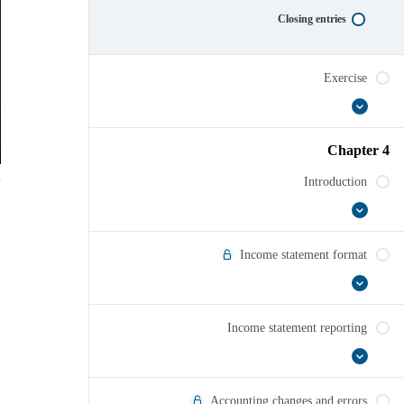
Closing entries
Exercise
عرض
Exercise
الكل
Chapter 4
Introduction
عرض
Introduction
الكل
Income statement format
عرض
Income
الكل
statement
format
Income statement reporting
عرض
Income
الكل
statement
reporting
Accounting changes and errors