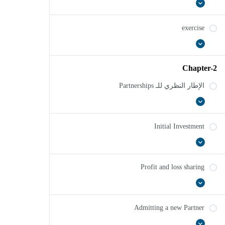
عرض
ACQUISITION
الكل
METHOD
exercise
عرض
exercise
الكل
Chapter-2
الإطار النظري للـ Partnerships
الإطار
عرض
الكل
النظري
للـ
Initial Investment
Partnerships
Initial
عرض
الكل
Investment
Profit and loss sharing
Profit
عرض
and
الكل
loss
Admitting a new Partner
sharing